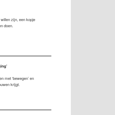
illen zijn, een kopje
len doen.
ing’
en met ‘bewegen’ en
uwen krijgt.