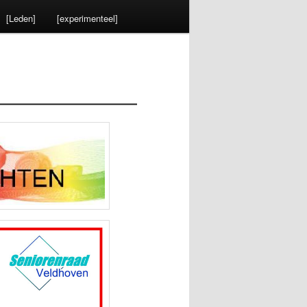
[Leden]
[experimenteel]