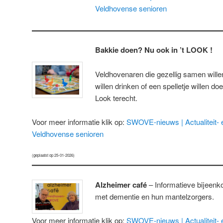
Veldhovense senioren
Bakkie doen?
Nu ook in ’t LOOK !
Veldhovenaren die gezellig samen willen
willen drinken of een spelletje willen do
Look terecht.
Voor meer informatie klik op:
SWOVE-nieuws | Actualiteit- e
Veldhovense senioren
(geplaatst op 25-01-2026)
Alzheimer café
– Informatieve bijeen
met dementie en hun mantelzorgers.
Voor meer informatie klik op:
SWOVE-nieuws | Actualiteit- e