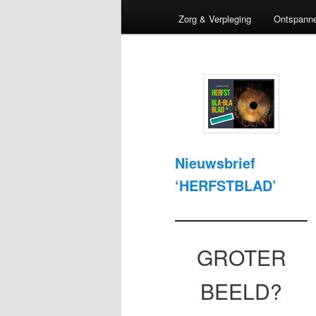
Zorg & Verpleging
Ontspann
Nieuwsbrief
‘HERFSTBLAD’
GROTER
BEELD?