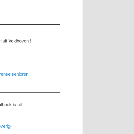
 uit Veldhoven !
ovense senioren
theek is uit.
verig-