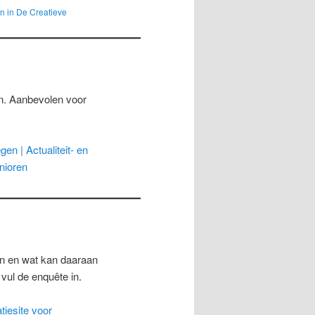
en in De Creatieve
. Aanbevolen voor
en | Actualiteit- en
nioren
en en wat kan daaraan
 vul de enquête in.
tiesite voor