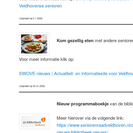
Veldhovense senioren
(Geplaatst op 2-1-2026)
Kom gezellig eten
met andere senioren
Voor meer informatie klik op:
SWOVE-nieuws | Actualiteit- en Informatiesite voor Veldh
(Geplaatst op 25-01-2026)
Nieuw programmaboekje
van de biblio
Meer hierover via de volgende link:
https://www.seniorenraadveldhoven.nl/o
nieuws/bibliotheek-nieuws/