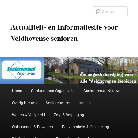
Zoek
Actualiteit- en Informatiesite voor
Veldhovense senioren
Hoofdmenu
Home
Seniorenraad Organisatie
Seniorenraad Nieuws
Spring naar de primaire inhoud
Overig Nieuws
Seniorenwijzer
Minima
Wonen & Veiligheid
Zorg & Verpleging
Ontspannen & Bewegen
Eenzaamheid & Ontmoeting