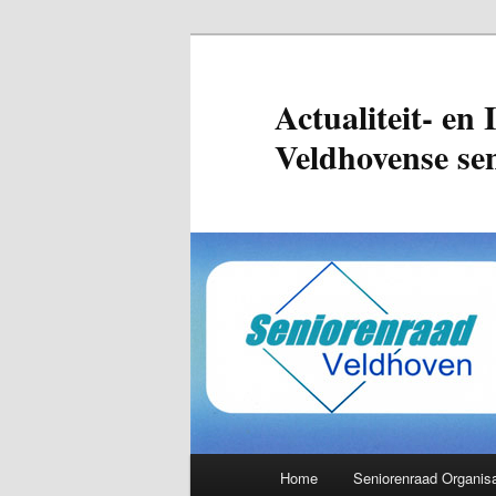
Actualiteit- en 
Veldhovense se
Hoofdmenu
Home
Seniorenraad Organisa
Spring naar de primaire inh