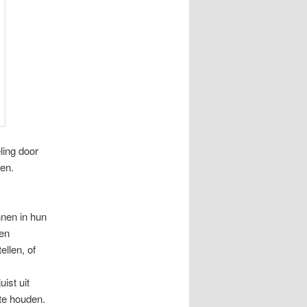
ling door
en.
nnen in hun
 en
ellen, of
ist uit
 te houden.