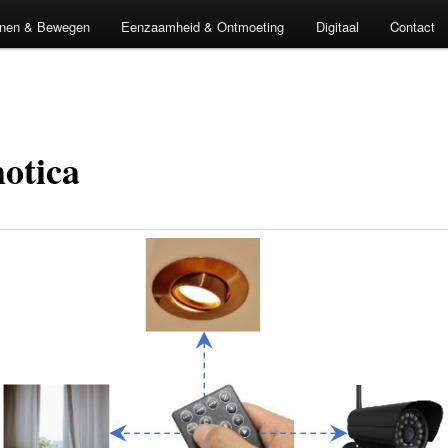
nen & Bewegen
Eenzaamheid & Ontmoeting
Digitaal
Contact
otica