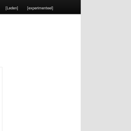
[Leden]
[experimenteel]