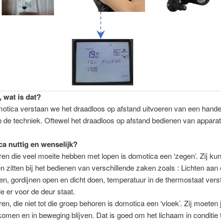
 wat is dat?
tica verstaan we het draadloos op afstand uitvoeren van een hande
 de techniek. Oftewel het draadloos op afstand bedienen van apparat
ca nuttig en wenselijk?
en die veel moeite hebben met lopen is domotica een ‘zegen’. Zij ku
ven zitten bij het bedienen van verschillende zaken zoals : Lichten aan
en, gordijnen open en dicht doen, temperatuur in de thermostaat verst
ie er voor de deur staat.
en, die niet tot die groep behoren is domotica een ‘vloek’. Zij moeten ju
komen en in beweging blijven. Dat is goed om het lichaam in conditie