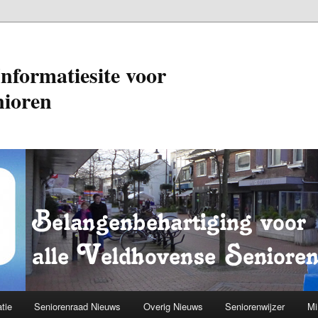
Informatiesite voor
nioren
tie
Seniorenraad Nieuws
Overig Nieuws
Seniorenwijzer
Mi
oud