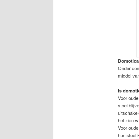
Domotica,
Onder domo
middel van
Is domoti
Voor ouder
stoel blij
uitschakel
het zien w
Voor ouder
hun stoel 