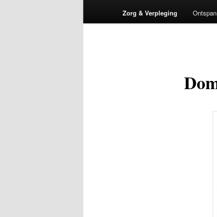
Zorg & Verpleging
Ontspan
Dom